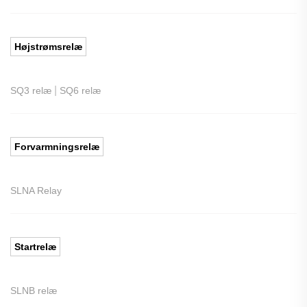
Højstrømsrelæ
|
SQ3 relæ
SQ6 relæ
Forvarmningsrelæ
SLNA Relay
Startrelæ
SLNB relæ