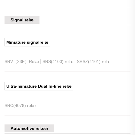
Signal relæ
Miniature signalrelæ
|
|
SRV（23F）Relæ
SRS(4100) relæ
SRSZ(4101) relæ
Ultra-miniature Dual In-line relæ
SRC(4078) relæ
Automotive relæer