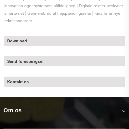
|
innovation øger systemets pålidelighed
Digitale relæer beskytter
|
|
smarte net
Gennembrud af højspændingsrelæ
Kina fører nye
relæstandarder
Download
Send forespørgsel
Kontakt os
Om os