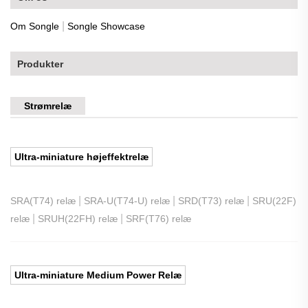
|
Om Songle
Songle Showcase
Produkter
Strømrelæ
Ultra-miniature højeffektrelæ
|
|
|
SRA(T74) relæ
SRA-U(T74-U) relæ
SRD(T73) relæ
SRU(22F)
|
|
relæ
SRUH(22FH) relæ
SRF(T76) relæ
Ultra-miniature Medium Power Relæ