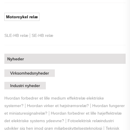
Motorcykel relæ
|
SLE-HB relæ
SE-HB relæ
Nyheder
Virksomhedsnyheder
Industri nyheder
Hvordan forbedrer et lille medium effektrelæ elektriske
|
|
systemer?
Hvordan virker et højstrømsrelæ?
Hvordan fungerer
|
et miniaturesignalrelæ?
Hvordan forbedrer et lille højeffektrelæ
|
det elektriske systems ydeevne?
Fotoelektrisk relæindustri
|
udvikler sig hen imod grøn miljøbeskyttelsesteknologi
Teknisk