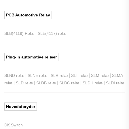
PCB Automotive Relay
|
SLB(4119) Relæ
SLE(4117) relæ
Plug-in automotive relæer
|
|
|
|
|
SLND relæ
SLNE relæ
SLR relæ
SLT relæ
SLM relæ
SLMA
|
|
|
|
|
relæ
SLD relæ
SLDB relæ
SLDC relæ
SLDH relæ
SLDI relæ
Hovedafbryder
DK Switch